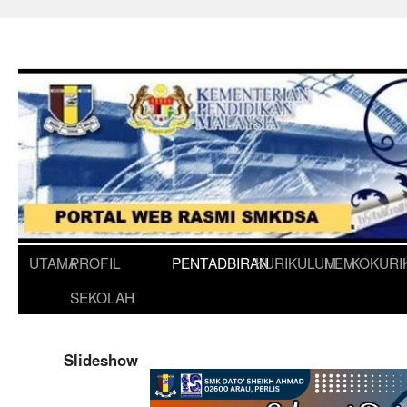
UTAMA
PROFIL
PENTADBIRAN
KURIKULUM
HEM
KOKURI
SEKOLAH
Slideshow