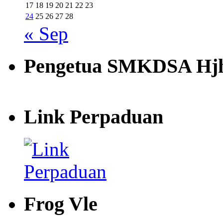
17
18
19
20
21
22
23
24
25
26
27
28
« Sep
Pengetua SMKDSA Hjh
Link Perpaduan
Frog Vle