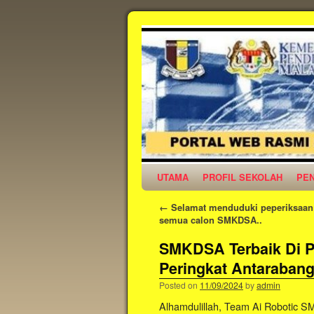
UTAMA
PROFIL SEKOLAH
PE
←
Selamat menduduki peperiksaan
semua calon SMKDSA..
SMKDSA Terbaik Di P
Peringkat Antaraban
Posted on
11/09/2024
by
admin
Alhamdulillah, Team Ai Robotic 