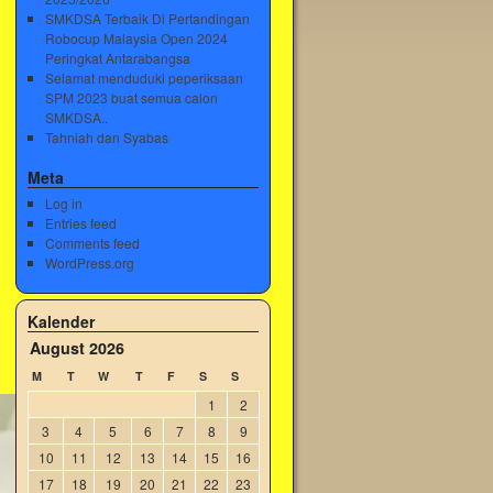
SMKDSA Terbaik Di Pertandingan
Robocup Malaysia Open 2024
Peringkat Antarabangsa
Selamat menduduki peperiksaan
SPM 2023 buat semua calon
SMKDSA..
Tahniah dan Syabas
Meta
Log in
Entries feed
Comments feed
WordPress.org
Kalender
August 2026
M
T
W
T
F
S
S
1
2
3
4
5
6
7
8
9
10
11
12
13
14
15
16
17
18
19
20
21
22
23