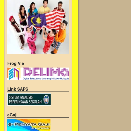
→
Frog Vle
Link SAPS
eGaji