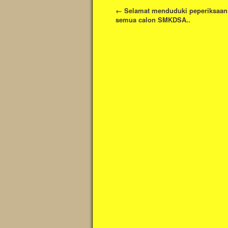
←
Selamat menduduki peperiksaan
semua calon SMKDSA..