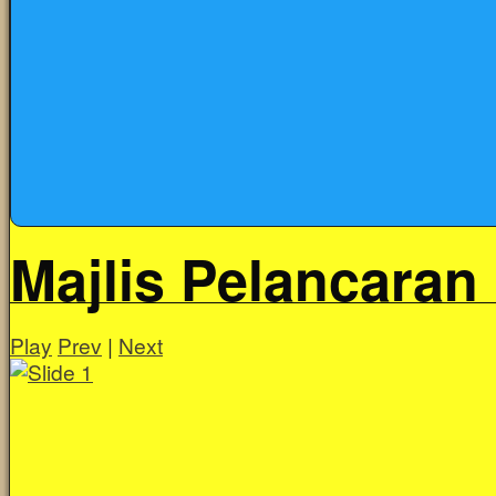
Majlis Pelancaran
Play
Prev
|
Next