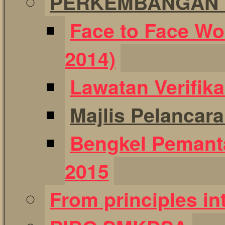
PERKEMBANGAN T
Face to Face Wo
2014)
Lawatan Verifik
Majlis Pelancar
Bengkel Pemant
2015
From principles int