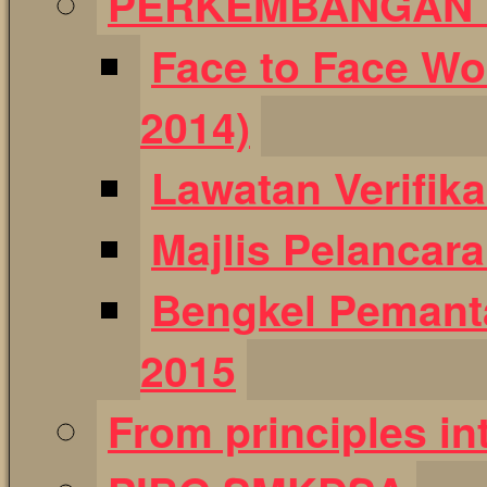
PERKEMBANGAN T
Face to Face Wo
2014)
Lawatan Verifik
Majlis Pelancar
Bengkel Pemant
2015
From principles int