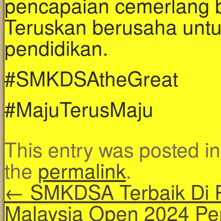
pencapaian cemerlang 
Teruskan berusaha unt
pendidikan.
#SMKDSAtheGreat
#MajuTerusMaju
This entry was posted i
the
permalink
.
←
SMKDSA Terbaik Di 
Malaysia Open 2024 Pe