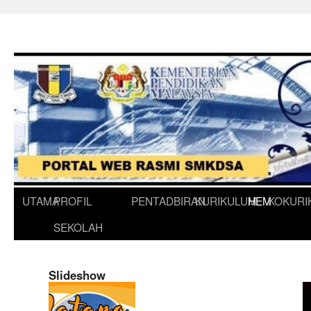
UTAMA
PROFIL
PENTADBIRAN
KURIKULUM
HEM
KOKURI
SEKOLAH
Slideshow