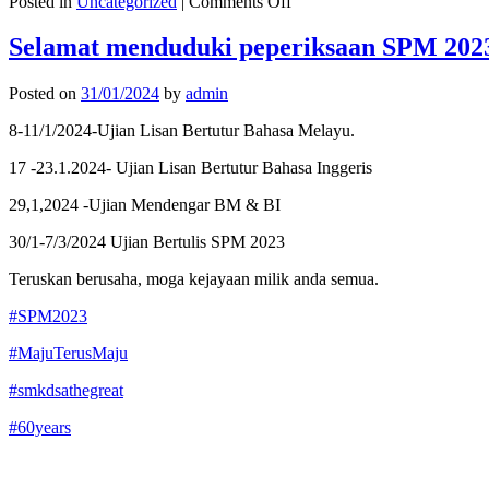
on
Posted in
Uncategorized
|
Comments Off
SMKDSA
Terbaik
Selamat menduduki peperiksaan SPM 202
Di
Pertandingan
Posted on
31/01/2024
by
admin
Robocup
Malaysia
8-11/1/2024-Ujian Lisan Bertutur Bahasa Melayu.
Open
2024
17 -23.1.2024- Ujian Lisan Bertutur Bahasa Inggeris
Peringkat
Antarabangsa
29,1,2024 -Ujian Mendengar BM & BI
30/1-7/3/2024 Ujian Bertulis SPM 2023
Teruskan berusaha, moga kejayaan milik anda semua.
#SPM2023
#MajuTerusMaju
#smkdsathegreat
#60years