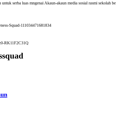
 untuk serba luas mngenai Akaun-akaun media sosial rasmi sekolah be
reness-Squad-111034471681834
pRz0-RK11F2C31Q
ssquad
hun