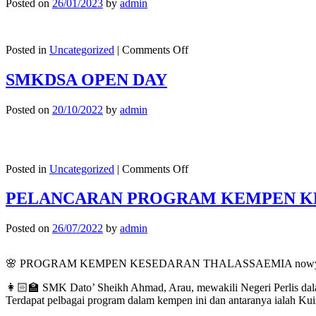
Posted on
26/01/2023
by
admin
SMKDSA
TAHUN
2023
on
Posted in
Uncategorized
|
Comments Off
Majlis
Sanjungan
SMKDSA OPEN DAY
Budi..Cikgu
Puzirah
Posted on
20/10/2022
by
admin
Bersara
on
Posted in
Uncategorized
|
Comments Off
SMKDSA
OPEN
PELANCARAN PROGRAM KEMPEN KE
DAY
Posted on
26/07/2022
by
admin
🌸 PROGRAM KEMPEN KESEDARAN THALASSAEMIA nowyo
👩🏻‍🏫 SMK Dato’ Sheikh Ahmad, Arau, mewakili Negeri Perlis d
Terdapat pelbagai program dalam kempen ini dan antaranya ialah Kui