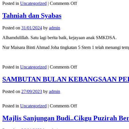
on
Posted in
Uncategorized
|
Comments Off
Selamat
menduduki
Tahniah dan Syabas
peperiksaan
SPM
Posted on
31/01/2024
by
admin
2023
buat
Alhamdulillah. Satu lagi berita baik, kejayaan anak SMKDSA.
semua
calon
Nur Maisara Binti Ahmad Joha tingkatan 5 Stem 1 telah menangi tem
SMKDSA..
on
Posted in
Uncategorized
|
Comments Off
Tahniah
dan
SAMBUTAN BULAN KEBANGSAAN PER
Syabas
Posted on
27/09/2023
by
admin
on
Posted in
Uncategorized
|
Comments Off
SAMBUTAN
BULAN
Majlis Sanjungan Budi..Cikgu Puzirah Be
KEBANGSAAN
PERINGKAT