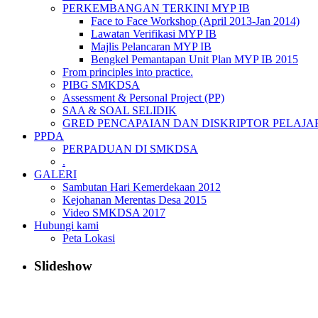
PERKEMBANGAN TERKINI MYP IB
Face to Face Workshop (April 2013-Jan 2014)
Lawatan Verifikasi MYP IB
Majlis Pelancaran MYP IB
Bengkel Pemantapan Unit Plan MYP IB 2015
From principles into practice.
PIBG SMKDSA
Assessment & Personal Project (PP)
SAA & SOAL SELIDIK
GRED PENCAPAIAN DAN DISKRIPTOR PELAJA
PPDA
PERPADUAN DI SMKDSA
.
GALERI
Sambutan Hari Kemerdekaan 2012
Kejohanan Merentas Desa 2015
Video SMKDSA 2017
Hubungi kami
Peta Lokasi
Slideshow