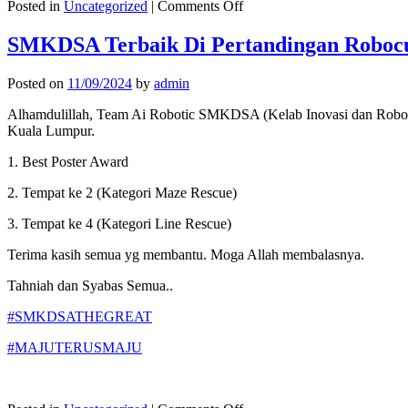
on
Posted in
Uncategorized
|
Comments Off
Pembukaan
Sekolah
SMKDSA Terbaik Di Pertandingan Robocu
Sesi
2025/2026
Posted on
11/09/2024
by
admin
Alhamdulillah, Team Ai Robotic SMKDSA (Kelab Inovasi dan Robot
Kuala Lumpur.
1. Best Poster Award
2. Tempat ke 2 (Kategori Maze Rescue)
3. Tempat ke 4 (Kategori Line Rescue)
Terima kasih semua yg membantu. Moga Allah membalasnya.
Tahniah dan Syabas Semua..
#SMKDSATHEGREAT
#MAJUTERUSMAJU