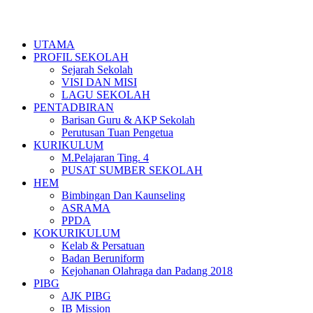
Skip
to
UTAMA
content
PROFIL SEKOLAH
Sejarah Sekolah
VISI DAN MISI
LAGU SEKOLAH
PENTADBIRAN
Barisan Guru & AKP Sekolah
Perutusan Tuan Pengetua
KURIKULUM
M.Pelajaran Ting. 4
PUSAT SUMBER SEKOLAH
HEM
Bimbingan Dan Kaunseling
ASRAMA
PPDA
KOKURIKULUM
Kelab & Persatuan
Badan Beruniform
Kejohanan Olahraga dan Padang 2018
PIBG
AJK PIBG
IB Mission