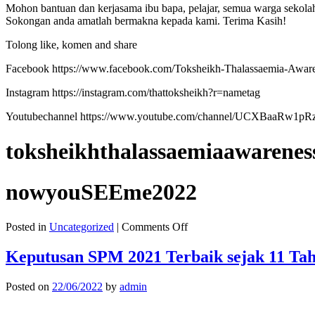
Mohon bantuan dan kerjasama ibu bapa, pelajar, semua warga sekolah
Sokongan anda amatlah bermakna kepada kami. Terima Kasih!
Tolong like, komen and share
Facebook https://www.facebook.com/Toksheikh-Thalassaemia-Awa
Instagram https://instagram.com/thattoksheikh?r=nametag
Youtubechannel https://www.youtube.com/channel/UCXBaaRw1
toksheikhthalassaemiaawarenes
nowyouSEEme2022
on
Posted in
Uncategorized
|
Comments Off
PELANCARAN
PROGRAM
Keputusan SPM 2021 Terbaik sejak 11 Ta
KEMPEN
KESEDARAN
Posted on
22/06/2022
by
admin
THALASSAEMIA
SMKDSA
2022