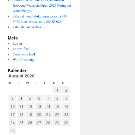
Robocup Malaysia Open 2024 Peringkat
Antarabangsa
Selamat menduduki peperiksaan SPM
2023 buat semua calon SMKDSA..
Tahniah dan Syabas
Meta
Log in
Entries feed
Comments feed
WordPress.org
Kalender
August 2026
M
T
W
T
F
S
S
1
2
3
4
5
6
7
8
9
10
11
12
13
14
15
16
17
18
19
20
21
22
23
24
25
26
27
28
29
30
31