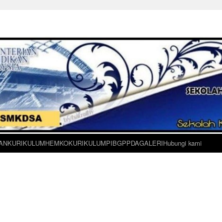
AN
KURIKULUM
HEM
KOKURIKULUM
PIBG
PPDA
GALERI
Hubungi kami