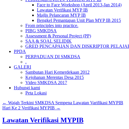
Face to Face Workshop (April 2013-Jan 2014)
Lawatan Verifikasi MYP IB
Majlis Pelancaran MYP IB
Bengkel Pemantapan Unit Plan MYP IB 2015
From principles into practice.
PIBG SMKDSA
Assessment & Personal Project (PP)
SAA & SOAL SELIDIK
GRED PENCAPAIAN DAN DISKRIPTOR PELAJA
PPDA
PERPADUAN DI SMKDSA
.
GALERI
Sambutan Hari Kemerdekaan 2012
Kejohanan Merentas Desa 2015
Video SMKDSA 2017
Hubungi kami
Peta Lokasi
←
Wajah Terkini SMKDSA Sempena Lawatan Varifikasi MYPIB
Hari Ke 2 Verifikasi MYPIB
→
Lawatan Verifikasi MYPIB