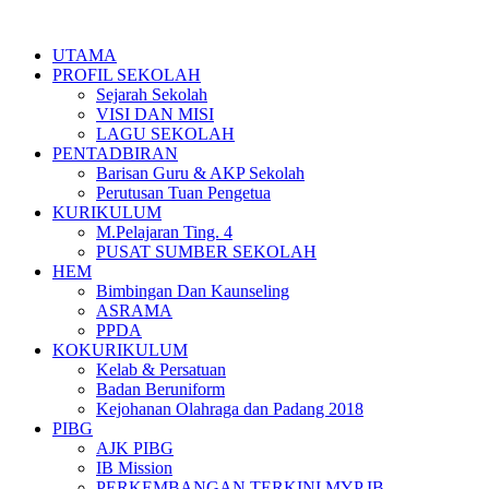
Skip
to
UTAMA
content
PROFIL SEKOLAH
Sejarah Sekolah
VISI DAN MISI
LAGU SEKOLAH
PENTADBIRAN
Barisan Guru & AKP Sekolah
Perutusan Tuan Pengetua
KURIKULUM
M.Pelajaran Ting. 4
PUSAT SUMBER SEKOLAH
HEM
Bimbingan Dan Kaunseling
ASRAMA
PPDA
KOKURIKULUM
Kelab & Persatuan
Badan Beruniform
Kejohanan Olahraga dan Padang 2018
PIBG
AJK PIBG
IB Mission
PERKEMBANGAN TERKINI MYP IB