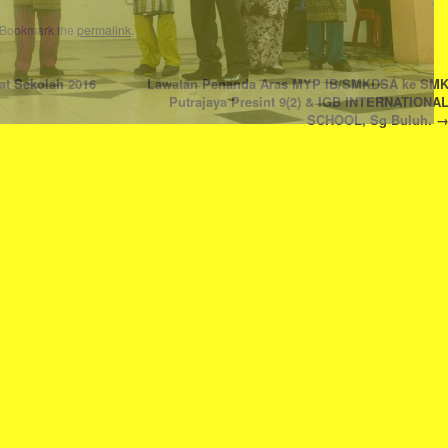
 Bookmark the
permalink
.
at Sekolah 2016
Lawatan Penanda Aras MYP IB/SMKDSA ke SM
Putrajaya Presint 9(2) & IGB INTERNATIONA
SCHOOL, Sg Buluh.