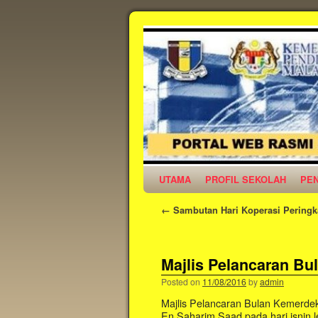
UTAMA
PROFIL SEKOLAH
PE
←
Sambutan Hari Koperasi Peringk
Majlis Pelancaran B
Posted on
11/08/2016
by
admin
Majlis Pelancaran Bulan Kemerde
En Saharim Saad pada hari isnin l