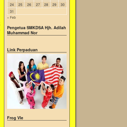
24
25
26
27
28
29
30
31
« Feb
K
Pengetua SMKDSA Hjh. Adilah
L
Muhammad Nor
→
Link Perpaduan
Frog Vle