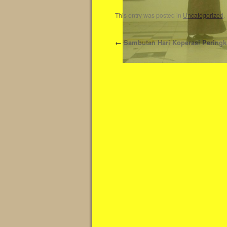
This entry was posted in
Uncategorized
.
←
Sambutan Hari Koperasi Peringk