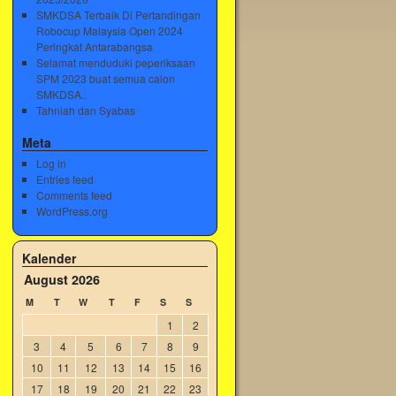
SMKDSA Terbaik Di Pertandingan
Robocup Malaysia Open 2024
Peringkat Antarabangsa
Selamat menduduki peperiksaan
SPM 2023 buat semua calon
SMKDSA..
Tahniah dan Syabas
Meta
Log in
Entries feed
Comments feed
WordPress.org
Kalender
August 2026
M
T
W
T
F
S
S
1
2
3
4
5
6
7
8
9
10
11
12
13
14
15
16
17
18
19
20
21
22
23