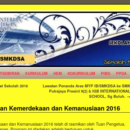
NTADBIRAN
KURIKULUM
HEM
KOKURIKULUM
PIBG
PPDA
at Sekolah 2016
Lawatan Penanda Aras MYP IB/SMKDSA ke SM
Putrajaya Presint 9(2) & IGB INTERNATIONA
SCHOOL, Sg Buluh.
ulan Kemerdekaan dan Kemanusiaan 2016
kaan dan Kemanusiaan 2016 telah di rasmikan oleh Tuan Pengetua,
epas. Program ini diadakan adalah bertujuan untuk