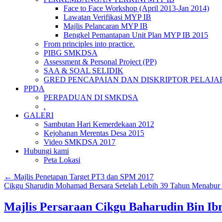
Face to Face Workshop (April 2013-Jan 2014)
Lawatan Verifikasi MYP IB
Majlis Pelancaran MYP IB
Bengkel Pemantapan Unit Plan MYP IB 2015
From principles into practice.
PIBG SMKDSA
Assessment & Personal Project (PP)
SAA & SOAL SELIDIK
GRED PENCAPAIAN DAN DISKRIPTOR PELAJA
PPDA
PERPADUAN DI SMKDSA
.
GALERI
Sambutan Hari Kemerdekaan 2012
Kejohanan Merentas Desa 2015
Video SMKDSA 2017
Hubungi kami
Peta Lokasi
←
Majlis Penetapan Target PT3 dan SPM 2017
Cikgu Sharudin Mohamad Bersara Setelah Lebih 39 Tahun Menabur
Majlis Persaraan Cikgu Baharudin Bin 