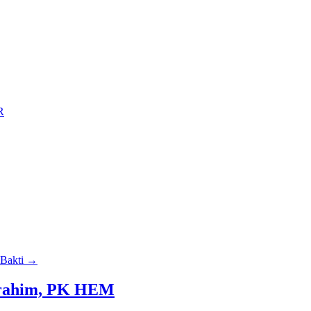
R
 Bakti
→
Ibrahim, PK HEM