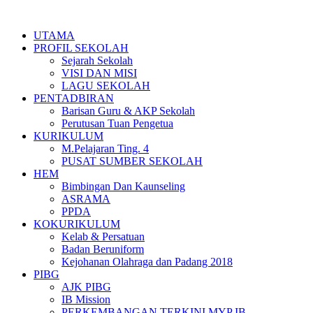
Skip
to
UTAMA
content
PROFIL SEKOLAH
Sejarah Sekolah
VISI DAN MISI
LAGU SEKOLAH
PENTADBIRAN
Barisan Guru & AKP Sekolah
Perutusan Tuan Pengetua
KURIKULUM
M.Pelajaran Ting. 4
PUSAT SUMBER SEKOLAH
HEM
Bimbingan Dan Kaunseling
ASRAMA
PPDA
KOKURIKULUM
Kelab & Persatuan
Badan Beruniform
Kejohanan Olahraga dan Padang 2018
PIBG
AJK PIBG
IB Mission
PERKEMBANGAN TERKINI MYP IB