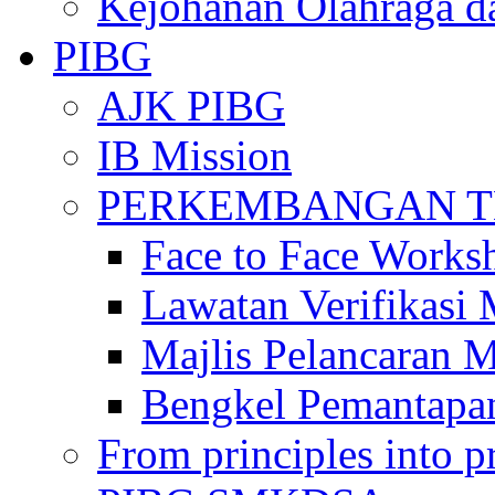
Kejohanan Olahraga d
PIBG
AJK PIBG
IB Mission
PERKEMBANGAN TE
Face to Face Works
Lawatan Verifikasi
Majlis Pelancaran 
Bengkel Pemantapa
From principles into pr