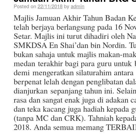
Posted on
22/11/2018
by
admin
Majlis Jamuan Akhir Tahun Badan 
telah berjaya berlangsung pada 16 No
Setar. Majlis ini turut dihadiri oleh
SMKDSA En Shai’dan bin Nordin. Tuj
bukan sahaja untuk majlis makan-ma
medan
terakh
ir bagi para guru untu
demi mengeratkan silaturahim antara
berpenat lelah dengan penglibatan dal
dianjurkan
sepanjang tahun ini. Sela
rasa dan sangat enak juga di adakan 
dan teka kacang juga hadiah kepada gu
(tanpa MC dan CRK). Tahniah kep
2018. Anda semua memang TERBAI