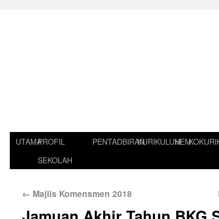
UTAMA
PROFIL
PENTADBIRAN
KURIKULUM
HEM
KOKURI
SEKOLAH
←
Majlis Komensmen 2018
Jamuan Akhir Tahun BKG