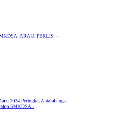
SMKDSA, ARAU, PERLIS
→
pen 2024 Peringkat Antarabangsa
 calon SMKDSA..