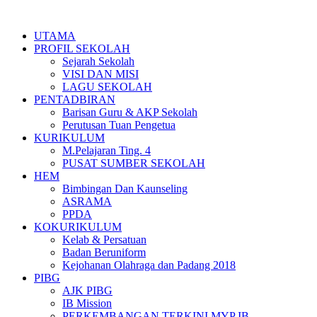
Skip
to
UTAMA
content
PROFIL SEKOLAH
Sejarah Sekolah
VISI DAN MISI
LAGU SEKOLAH
PENTADBIRAN
Barisan Guru & AKP Sekolah
Perutusan Tuan Pengetua
KURIKULUM
M.Pelajaran Ting. 4
PUSAT SUMBER SEKOLAH
HEM
Bimbingan Dan Kaunseling
ASRAMA
PPDA
KOKURIKULUM
Kelab & Persatuan
Badan Beruniform
Kejohanan Olahraga dan Padang 2018
PIBG
AJK PIBG
IB Mission
PERKEMBANGAN TERKINI MYP IB