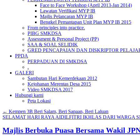
Face to Face Workshop (April 2013-Jan 2014)
Lawatan Verifikasi MYP IB
Majlis Pelancaran MYP IB
Bengkel Pemantapan Unit Plan MYP IB 2015
From principles into practice.
PIBG SMKDSA
Assessment & Personal Project (PP)
SAA & SOAL SELIDIK
GRED PENCAPAIAN DAN DISKRIPTOR PELAJA
PPDA
PERPADUAN DI SMKDSA
.
GALERI
Sambutan Hari Kemerdekaan 2012
Kejohanan Merentas Desa 2015
Video SMKDSA 2017
Hubungi kami
Peta Lokasi
←
Kempen 3B Beri Salam, Beri Sapaan, Beri Laluan
SELAMAT HARI RAYA AIDILFITRI IKHLAS DARI WARGA 
Majlis Berbuka Puasa Bersama Wakil JPN