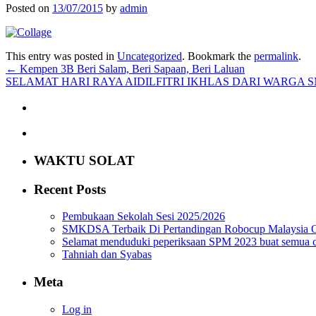
Posted on
13/07/2015
by
admin
This entry was posted in
Uncategorized
. Bookmark the
permalink
.
←
Kempen 3B Beri Salam, Beri Sapaan, Beri Laluan
SELAMAT HARI RAYA AIDILFITRI IKHLAS DARI WARGA 
WAKTU SOLAT
Recent Posts
Pembukaan Sekolah Sesi 2025/2026
SMKDSA Terbaik Di Pertandingan Robocup Malaysia O
Selamat menduduki peperiksaan SPM 2023 buat semua
Tahniah dan Syabas
Meta
Log in