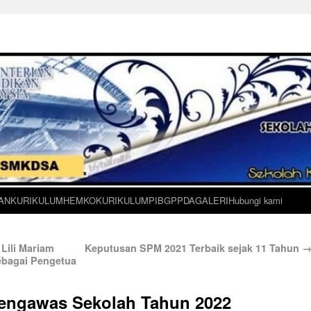
AN
KURIKULUM
HEM
KOKURIKULUM
PIBG
PPDA
GALERI
Hubungi kami
ili Mariam
Keputusan SPM 2021 Terbaik sejak 11 Tahun
ebagai Pengetua
 Pengawas Sekolah Tahun 2022