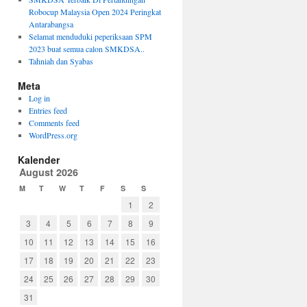
Robocup Malaysia Open 2024 Peringkat
Antarabangsa
Selamat menduduki peperiksaan SPM
2023 buat semua calon SMKDSA..
Tahniah dan Syabas
Meta
Log in
Entries feed
→
Comments feed
WordPress.org
Kalender
August 2026
M
T
W
T
F
S
S
1
2
3
4
5
6
7
8
9
10
11
12
13
14
15
16
17
18
19
20
21
22
23
24
25
26
27
28
29
30
31