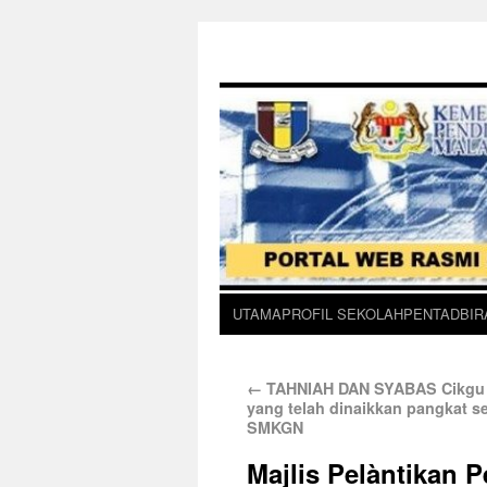
UTAMA
PROFIL SEKOLAH
PENTADBIR
←
TAHNIAH DAN SYABAS Cikgu L
yang telah dinaikkan pangkat s
SMKGN
Majlis Pelàntikan