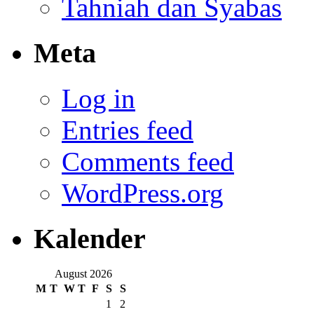
Tahniah dan Syabas
Meta
Log in
Entries feed
Comments feed
WordPress.org
Kalender
August 2026
M
T
W
T
F
S
S
1
2