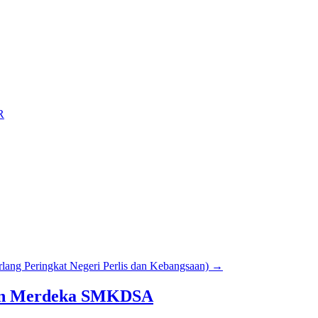
R
lang Peringkat Negeri Perlis dan Kebangsaan)
→
an Merdeka SMKDSA