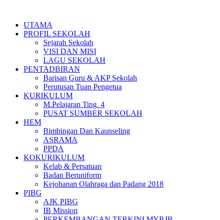
Skip
to
UTAMA
content
PROFIL SEKOLAH
Sejarah Sekolah
VISI DAN MISI
LAGU SEKOLAH
PENTADBIRAN
Barisan Guru & AKP Sekolah
Perutusan Tuan Pengetua
KURIKULUM
M.Pelajaran Ting. 4
PUSAT SUMBER SEKOLAH
HEM
Bimbingan Dan Kaunseling
ASRAMA
PPDA
KOKURIKULUM
Kelab & Persatuan
Badan Beruniform
Kejohanan Olahraga dan Padang 2018
PIBG
AJK PIBG
IB Mission
PERKEMBANGAN TERKINI MYP IB