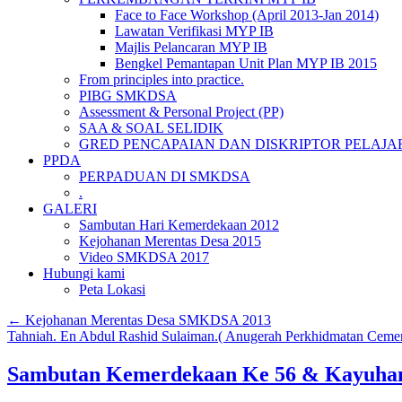
Face to Face Workshop (April 2013-Jan 2014)
Lawatan Verifikasi MYP IB
Majlis Pelancaran MYP IB
Bengkel Pemantapan Unit Plan MYP IB 2015
From principles into practice.
PIBG SMKDSA
Assessment & Personal Project (PP)
SAA & SOAL SELIDIK
GRED PENCAPAIAN DAN DISKRIPTOR PELAJA
PPDA
PERPADUAN DI SMKDSA
.
GALERI
Sambutan Hari Kemerdekaan 2012
Kejohanan Merentas Desa 2015
Video SMKDSA 2017
Hubungi kami
Peta Lokasi
←
Kejohanan Merentas Desa SMKDSA 2013
Tahniah. En Abdul Rashid Sulaiman.( Anugerah Perkhidmatan Cemer
Sambutan Kemerdekaan Ke 56 & Kayuh