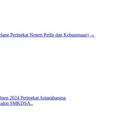
lang Peringkat Negeri Perlis dan Kebangsaan)
→
pen 2024 Peringkat Antarabangsa
 calon SMKDSA..